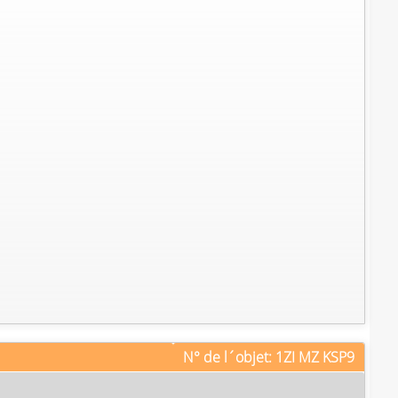
N° de l´objet: 1ZI MZ KSP9