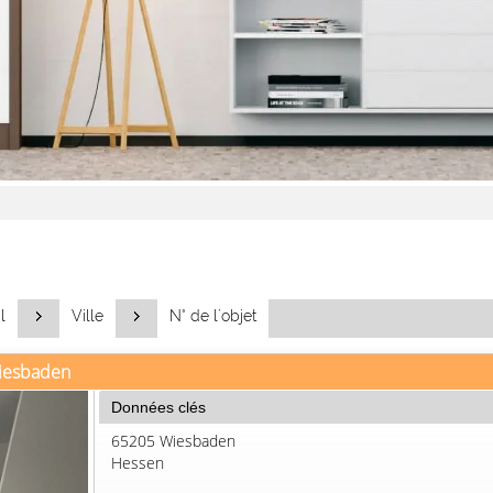
l
Ville
N° de l´objet
Wiesbaden
Données clés
65205 Wiesbaden
Hessen