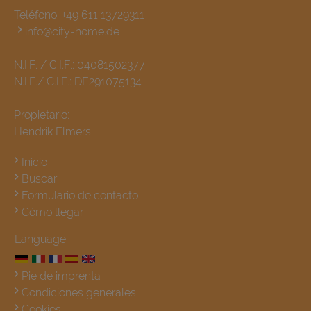
Teléfono:
+49 611 13729311
info@city-home.de
N.I.F. / C.I.F.: 04081502377
N.I.F./ C.I.F.: DE291075134
Propietario:
Hendrik Elmers
Inicio
Buscar
Formulario de contacto
Cómo llegar
Language:
Pie de imprenta
Condiciones generales
Cookies