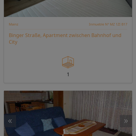
Mainz
Inmueble Nº MZ 1ZI B17
Binger Straße, Apartment zwischen Bahnhof und
City
1