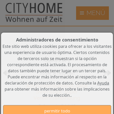
MENÚ
Administradores de consentimiento
Este sitio web utiliza cookies para ofrecer a los visitantes
una experiencia de usuario óptima. Ciertos contenidos
de terceros solo se muestran si la opción
Objeto 2 de 6
correspondiente está activada. El procesamiento de
datos también puede tener lugar en un tercer país.
Volver al resumen
Puede encontrar más información al respecto en la
declaración de protección de datos. Consulte la
Ayuda
Am Fürstenbahnhof, nahe
para obtener más información sobre las implicaciones
Innenstadt, super
de su elección..
Verkehrsanbindung
Referencia: DA 1.13