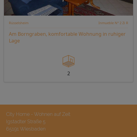
Rüsselsheim
Inmueble Nº 2 Zi R
Am Borngraben, komfortable Wohnung in ruhiger
Lage
2
City Home - Wohnen auf Zeit
Igstadter Straße 5
65191 Wiesbaden