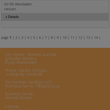
65185 Wiesbaden
Hessen
Details
page
1
|
2
|
3
|
4
|
5
|
6
|
7
|
8
|
9
|
10
|
11
|
12
|
13
|
14
|
City Home - Wohnen auf Zeit
Igstadter Straße 5
65191 Wiesbaden
Phone:
+49 611 13729311
info@city-home.de
Tax number: 04081502377
Purchase tax no.: DE291075134
Business owner:
Hendrik Elmers
Home