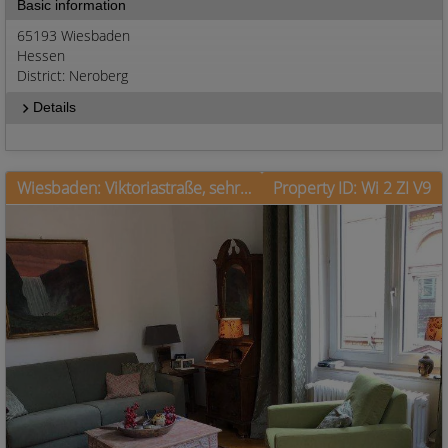
Basic information
65193 Wiesbaden
Hessen
District: Neroberg
Details
Wiesbaden: Viktoriastraße, sehr schöne Altbauwohnung in Villenlage
Property ID: Wi 2 ZI V9