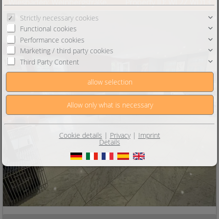
Wiesbaden: Weinbergstraße, schöne, ruhige Wohnung mit Terrasse
Property ID: WI 2Z WD13
Strictly necessary cookies
Functional cookies
Performance cookies
Marketing / third party cookies
Third Party Content
Cookie details
|
Privacy
|
Imprint
Details