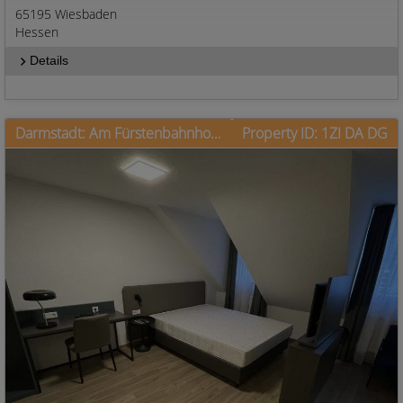
65195 Wiesbaden
Hessen
Details
Darmstadt: Am Fürstenbahnhof, zentrale Lage, super Verkehrsanbindung
Property ID: 1ZI DA DG