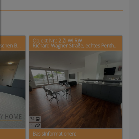
Objekt-Nr.: 2 ZI WI RW
Binger Straße, Apartment zwischen Bahnhof und City
Richard Wagner Straße, echtes Penthaus mit großer Terrasse und Blick auf die City!
34
1
Basisinformationen: