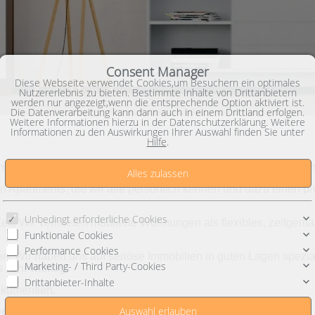
Consent Manager
Diese Webseite verwendet Cookies,um Besuchern ein optimales
Nutzererlebnis zu bieten. Bestimmte Inhalte von Drittanbietern
werden nur angezeigt,wenn die entsprechende Option aktiviert ist.
Die Datenverarbeitung kann dann auch in einem Drittland erfolgen.
Weitere Informationen hierzu in der Datenschutzerklärung. Weitere
Informationen zu den Auswirkungen Ihrer Auswahl finden Sie unter
Hilfe
.
ung zur Zwischenmiete und möchten so bald wie möglich einzie
n Apartments, die wir alle persönlich kennen und dazu einen 
Unbedingt erforderliche Cookies
 Zeit. Wir vermieten möblierte Wohnungen als flexibles, zeitge
Funktionale Cookies
Performance Cookies
n. Wir haben uns auf seriöse Immobilien in guten Lagen spezial
Marketing- / Third Party-Cookies
 sehr wichtig.
Drittanbieter-Inhalte
kumentiert.
en!