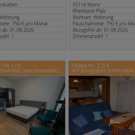
esbaden
55116 Mainz
Rheinland-Pfalz
 Wohnung
Wohnart: Wohnung
iete: 790 € pro Monat
Pauschalmiete: 790 € pro Mo
i ab: 01.08.2026
Bezugsfrei ab: 01.08.2026
ahl: 1
Zimmeranzahl: 1
: DA 1.13
Objekt-Nr.: 2 Zi R
Am Fürstenbahnhof, nahe Innenstadt, super Verkehrsanbindung