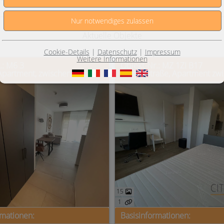
Aktuelle Objekte
Cookie-Details
|
Datenschutz
|
Impressum
Weitere Informationen
.: M6 3
Objekt-Nr.: MZ 1ZI B17
Stylishes Apartment, zwischen Mainz und Wiesbaden
15
1
rmationen:
Basisinformationen: