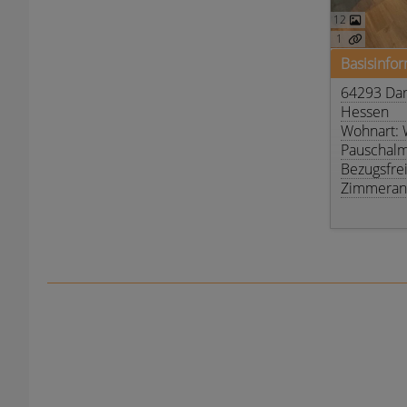
12
1
Basisinfo
64293 Da
Hessen
Wohnart:
Pauschalm
Bezugsfre
Zimmeranz